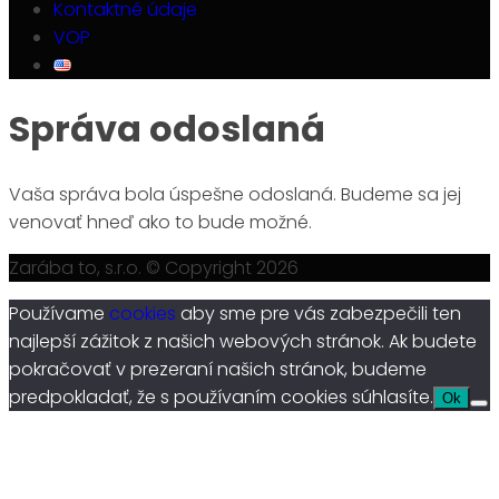
Kontaktné údaje
VOP
Správa odoslaná
Vaša správa bola úspešne odoslaná. Budeme sa jej
venovať hneď ako to bude možné.
Zarába to, s.r.o. © Copyright 2026
Používame
cookies
aby sme pre vás zabezpečili ten
najlepší zážitok z našich webových stránok. Ak budete
pokračovať v prezeraní našich stránok, budeme
predpokladať, že s používaním cookies súhlasíte.
Ok