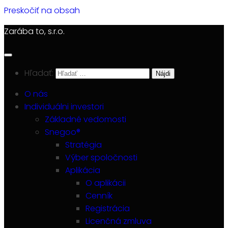
Preskočiť na obsah
Zarába to, s.r.o.
Hľadať:
O nás
Individuálni investori
Základné vedomosti
Snegoo®
Stratégia
Výber spoločnosti
Aplikácia
O aplikácii
Cenník
Registrácia
Licenčná zmluva